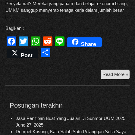
Penyelamat? Mereka yang paham dan belajar ekonomi bilang,
UMKM sanggup menyerap tenaga kerja dalam jumlah besar
[…]
Bagikan :
F
T
W
R
Li
Share
a
wi
h
e
n
S
Post
c
tt
at
d
e
h
e
er
s
di
ar
UM
Read More »
b
A
t
e
Me
o
p
Per
Dis
o
p
Kri
Postingan terakhir
k
Jasa Penitipan Buat Yang Jualan Di Sunmor UGM 2025
June 27, 2025
Dompet Kosong, Kata Salah Satu Pelanggan Setia Saya