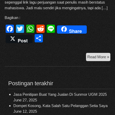
sepenggal lirik lagu perjuangan saat penulis masih berstatus
mahasiswa. Jadi malu sendiri jika mengingatnya, tapi ada […]
Bagikan :
F
T
W
R
Li
Share
a
wi
h
e
n
S
Post
c
tt
at
d
e
h
e
er
s
di
ar
Ca
Read More »
b
A
t
e
Jua
o
p
di
Su
o
p
U
Postingan terakhir
k
–
Bag
Jasa Penitipan Buat Yang Jualan Di Sunmor UGM 2025
pe
June 27, 2025
ma
Dompet Kosong, Kata Salah Satu Pelanggan Setia Saya
June 12, 2025