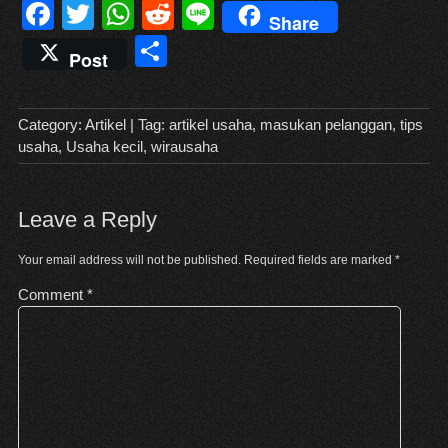
F
T
W
R
Li
Share
a
wi
h
e
n
S
Post
c
tt
at
d
e
h
e
er
s
di
ar
Category:
Artikel
| Tag:
artikel usaha
,
masukan pelanggan
,
tips
b
A
t
e
usaha
,
Usaha kecil
,
wirausaha
o
p
o
p
Leave a Reply
k
Your email address will not be published.
Required fields are marked
*
Comment
*